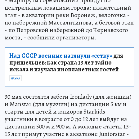
- Маршруты соревнований пройдут по
центральным локациям города: плавательный
этап - в акватории реки Воронеж, велогонка -
по набережной Массалитинова, а беговой этап
- по Петровской набережной до Чернавского
моста, - сообщили организаторы.
Над СССР военные натянули «сетку»
для
пришельцев: как страна 13 лет тайно
искала и изучала инопланетных гостей
НАУКА
30 мая состоятся забеги Ironlady (для женщин)
и Manstar (для мужчин) на дистанции 5 км и
старты для детей и юниоров Starkids -
участники в возрасте от 0 до 12 лет выйдут на
дистанции 500 м и 900 м. А молодые атлеты 13-
15 лет примут участие в акватлоне Juniorstar -