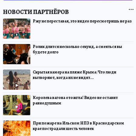
Ржу не переставая, это видео пересмотришь не раз
Ролик длится несколько секунд, а смеяться вы
будете долго
Скрытая камера на пляже Крыма: Что люди
вытворяют, когда их не видят...
Королева вагона отожгла! Видео не оставит
равнодушным
При пожаре на Ильском НПЗ в Краснодарском
крае пострадали шесть человек