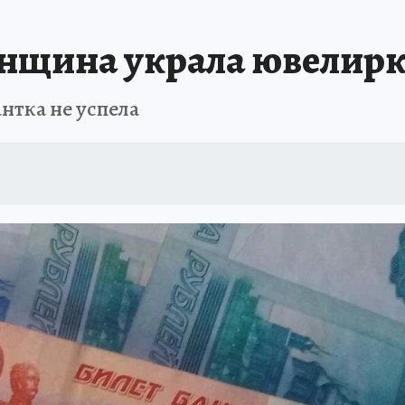
А СЕБЕ
щина украла ювелирку
нтка не успела