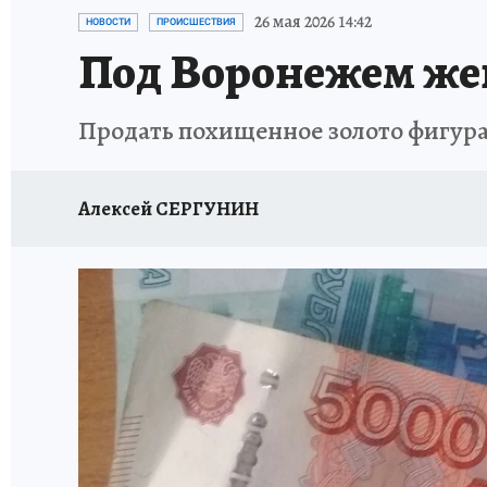
ПРОИСШЕСТВИЯ
АФИША
ИСПЫТАНО Н
26 мая 2026 14:42
НОВОСТИ
ПРОИСШЕСТВИЯ
Под Воронежем жен
Продать похищенное золото фигура
Алексей СЕРГУНИН