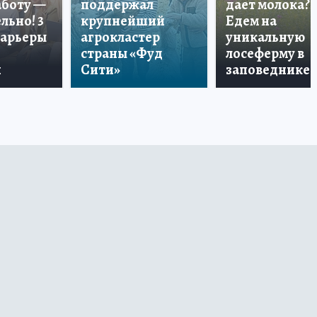
аботу —
поддержал
дает молока?
льно! 3
крупнейший
Едем на
карьеры
агрокластер
уникальную
страны «Фуд
лосеферму в
и
Сити»
заповеднике!