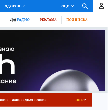
ЗДОРОВЬЕ
ЕЩЕ
ТЫ РОССИИ
РАДИО
РЕКЛАМА
ПОДПИСКА
КРЕТЫ
ПУТЕВОДИТЕЛЬ
 ЖЕЛЕЗА
ТУРИЗМ
Д ПОТРЕБИТЕЛЯ
ВСЕ О КП
ССИИ
ЗАПОВЕДНАЯ РОССИЯ
ЕЩЕ