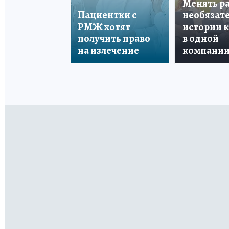
Менять р
Пациентки с
необязате
РМЖ хотят
истории 
получить право
в одной
на излечение
компани