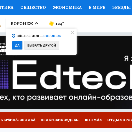
ИТИКА
ОБЩЕСТВО
ЭКОНОМИКА
В МИРЕ
ЗВЕЗДЫ
ЛУМНИСТЫ
ПРОИСШЕСТВИЯ
НАЦИОНАЛЬНЫЕ ПРОЕК
ВОРОНЕЖ
+24
°
ВАШ РЕГИОН —
ВОРОНЕЖ
Ы
ОТКРЫВАЕМ МИР
Я ЗНАЮ
СЕМЬЯ
ЖЕНСКИЕ СЕ
ДА
ВЫБРАТЬ ДРУГОЙ
ПРОМОКОДЫ
СЕРИАЛЫ
СПЕЦПРОЕКТЫ
ДЕФИЦИТ
ВИЗОР
КОЛЛЕКЦИИ
КОНКУРСЫ
РАБОТА У НАС
ГИ
НА САЙТЕ
УКРАИНА: СВОДКА
НЕДЕТСКИЕ СУДЬБЫ
КП В МАХ
ОТДЫХ В РО