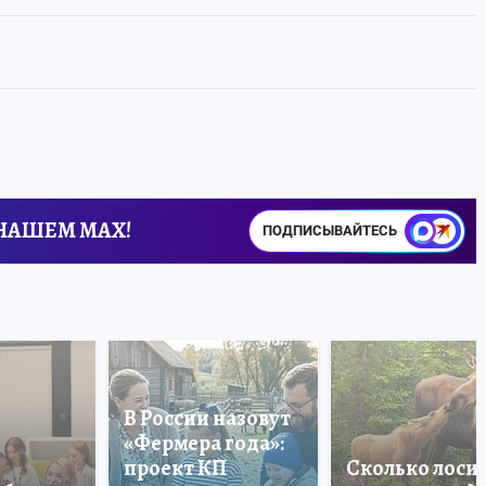
 НАШЕМ MAX!
ПОДПИСЫВАЙТЕСЬ
В России назовут
«Фермера года»:
проект КП
Сколько лоси