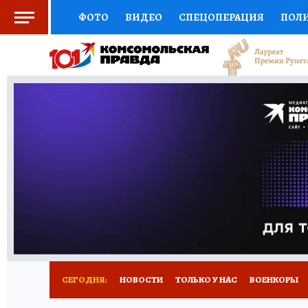
ФОТО
ВИДЕО
СПЕЦОПЕРАЦИЯ
ПОЛ
СОЦПОДДЕРЖКА
НАУКА
СПОРТ
КО
ВЫБОР ЭКСПЕРТОВ
ДОКТОР
ФИНАНС
КНИЖНАЯ ПОЛКА
ПРОГНОЗЫ НА СПОРТ
ПРЕСС-ЦЕНТР
НЕДВИЖИМОСТЬ
ТЕЛЕ
РАДИО КП
РЕКЛАМА
ТЕСТЫ
НОВОЕ 
СЕГОДНЯ:
НОВОСТИ
ТОЛЬКО У НАС
ВОЕНКОРЫ