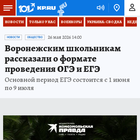
НОВОСТИ
ТОЛЬКО У НАС
ВОЕНКОРЫ
УКРАИНА: СВОДКА
НЕДЕТ
26 мая 2026 14:00
НОВОСТИ
ОБЩЕСТВО
Воронежским школьникам
рассказали о формате
проведения ОГЭ и ЕГЭ
Основной период ЕГЭ состоится с 1 июня
по 9 июля