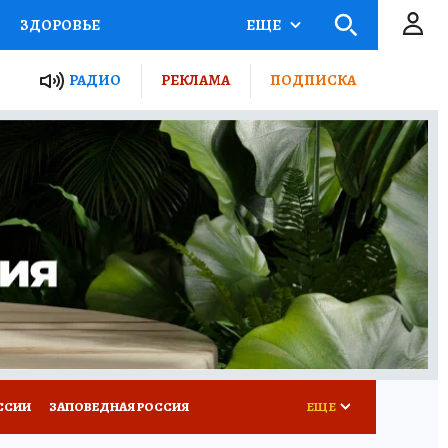
ЗДОРОВЬЕ
ЕЩЕ
ТЫ РОССИИ
РАДИО
РЕКЛАМА
ПОДПИСКА
КРЕТЫ
ПУТЕВОДИТЕЛЬ
 ЖЕЛЕЗА
ТУРИЗМ
Д ПОТРЕБИТЕЛЯ
ВСЕ О КП
ССИИ
ЗАПОВЕДНАЯ РОССИЯ
ЕЩЕ