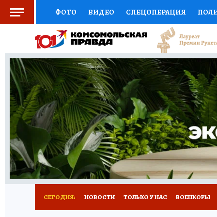
ФОТО
ВИДЕО
СПЕЦОПЕРАЦИЯ
ПОЛ
СОЦПОДДЕРЖКА
НАУКА
СПОРТ
КО
ВЫБОР ЭКСПЕРТОВ
ДОКТОР
ФИНАНС
КНИЖНАЯ ПОЛКА
ПРОГНОЗЫ НА СПОРТ
ПРЕСС-ЦЕНТР
НЕДВИЖИМОСТЬ
ТЕЛЕ
РАДИО КП
РЕКЛАМА
ТЕСТЫ
НОВОЕ 
СЕГОДНЯ:
НОВОСТИ
ТОЛЬКО У НАС
ВОЕНКОРЫ