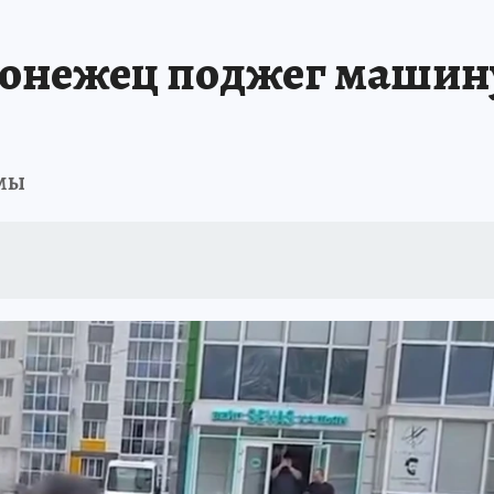
А СЕБЕ
онежец поджег машину
ьмы