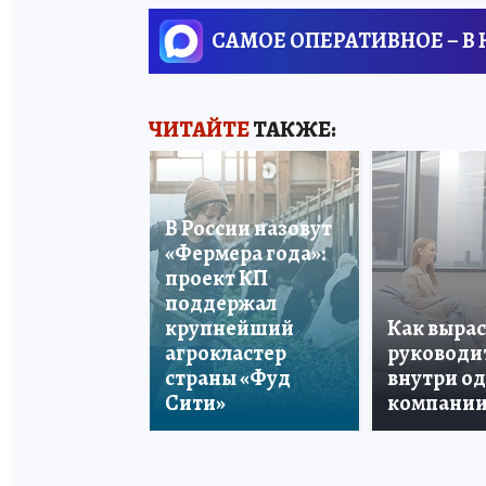
САМОЕ ОПЕРАТИВНОЕ – В
ЧИТАЙТЕ
ТАКЖЕ:
В России назовут
«Фермера года»:
проект КП
поддержал
крупнейший
Как вырас
агрокластер
руководи
страны «Фуд
внутри о
Сити»
компани