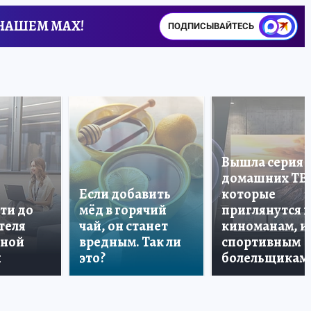
 НАШЕМ MAX!
ПОДПИСЫВАЙТЕСЬ
Вышла серия
домашних ТВ
Если добавить
которые
ти до
мёд в горячий
приглянутся 
теля
чай, он станет
киноманам, и
дной
вредным. Так ли
спортивным
и
это?
болельщикам