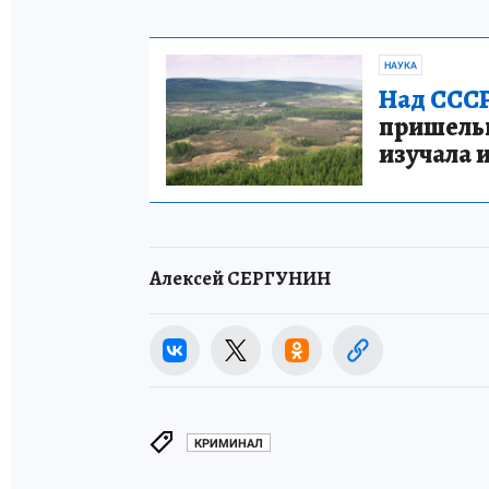
НАУКА
Над СССР
пришельце
изучала 
Алексей СЕРГУНИН
КРИМИНАЛ