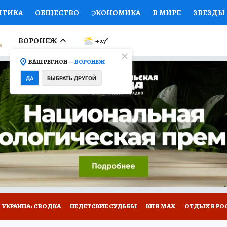
ИТИКА
ОБЩЕСТВО
ЭКОНОМИКА
В МИРЕ
ЗВЕЗДЫ
ЛУМНИСТЫ
ПРОИСШЕСТВИЯ
НАЦИОНАЛЬНЫЕ ПРОЕК
ВОРОНЕЖ
+27
°
ВАШ РЕГИОН —
ВОРОНЕЖ
Ы
ОТКРЫВАЕМ МИР
Я ЗНАЮ
СЕМЬЯ
ЖЕНСКИЕ СЕ
ДА
ВЫБРАТЬ ДРУГОЙ
ПРОМОКОДЫ
СЕРИАЛЫ
СПЕЦПРОЕКТЫ
ДЕФИЦИТ
ВИЗОР
КОЛЛЕКЦИИ
КОНКУРСЫ
РАБОТА У НАС
ГИ
НА САЙТЕ
УКРАИНА: СВОДКА
НЕДЕТСКИЕ СУДЬБЫ
КП В МАХ
ОТДЫХ В РО