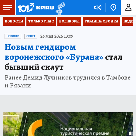
НОВОСТИ
ТОЛЬКО У НАС
ВОЕНКОРЫ
УКРАИНА: СВОДКА
НЕДЕТ
26 мая 2026 13:09
НОВОСТИ
СПОРТ
Новым гендиром
воронежского «Бурана»
стал
бывший скаут
Ранее Демид Лучников трудился в Тамбове
и Рязани