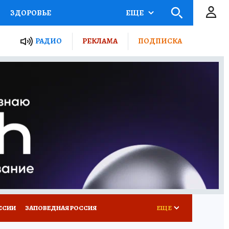
ЗДОРОВЬЕ
ЕЩЕ
ТЫ РОССИИ
РАДИО
РЕКЛАМА
ПОДПИСКА
КРЕТЫ
ПУТЕВОДИТЕЛЬ
 ЖЕЛЕЗА
ТУРИЗМ
Д ПОТРЕБИТЕЛЯ
ВСЕ О КП
ССИИ
ЗАПОВЕДНАЯ РОССИЯ
ЕЩЕ