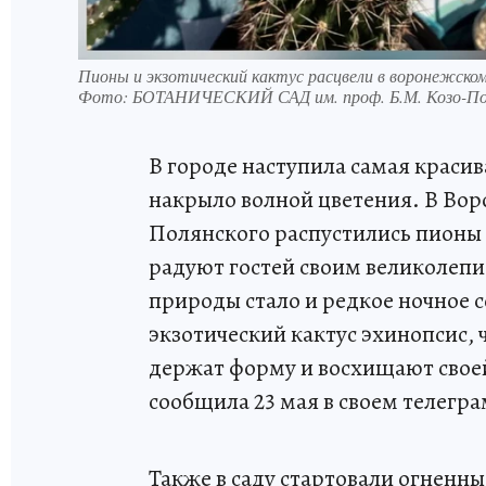
Пионы и экзотический кактус расцвели в воронежско
Фото:
БОТАНИЧЕСКИЙ САД им. проф. Б.М. Козо-Пол
В городе наступила самая краси
накрыло волной цветения. В Вор
Полянского распустились пионы
радуют гостей своим великолеп
природы стало и редкое ночное с
экзотический кактус эхинопсис,
держат форму и восхищают своей
сообщила 23 мая в своем телегра
Также в саду стартовали огненн