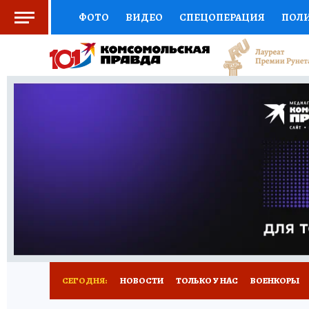
ФОТО
ВИДЕО
СПЕЦОПЕРАЦИЯ
ПОЛ
СОЦПОДДЕРЖКА
НАУКА
СПОРТ
КО
ВЫБОР ЭКСПЕРТОВ
ДОКТОР
ФИНАНС
КНИЖНАЯ ПОЛКА
ПРОГНОЗЫ НА СПОРТ
ПРЕСС-ЦЕНТР
НЕДВИЖИМОСТЬ
ТЕЛЕ
РАДИО КП
РЕКЛАМА
ТЕСТЫ
НОВОЕ 
СЕГОДНЯ:
НОВОСТИ
ТОЛЬКО У НАС
ВОЕНКОРЫ