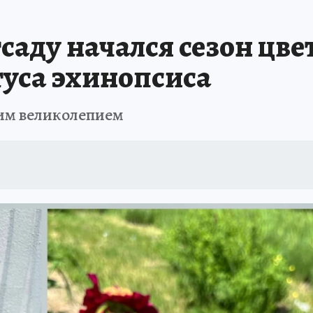
А СЕБЕ
аду начался сезон цве
туса эхинопсиса
оим великолепием