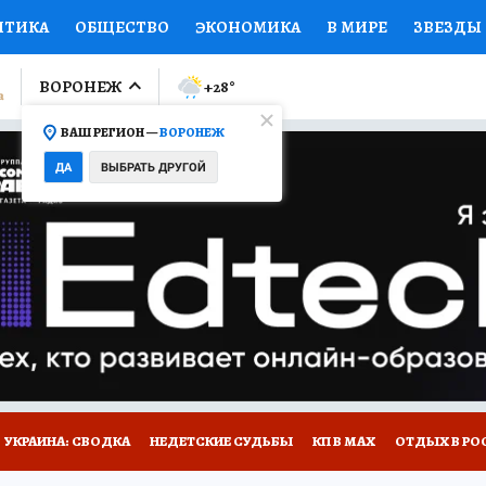
ИТИКА
ОБЩЕСТВО
ЭКОНОМИКА
В МИРЕ
ЗВЕЗДЫ
ЛУМНИСТЫ
ПРОИСШЕСТВИЯ
НАЦИОНАЛЬНЫЕ ПРОЕК
ВОРОНЕЖ
+28
°
ВАШ РЕГИОН —
ВОРОНЕЖ
Ы
ОТКРЫВАЕМ МИР
Я ЗНАЮ
СЕМЬЯ
ЖЕНСКИЕ СЕ
ДА
ВЫБРАТЬ ДРУГОЙ
ПРОМОКОДЫ
СЕРИАЛЫ
СПЕЦПРОЕКТЫ
ДЕФИЦИТ
ВИЗОР
КОЛЛЕКЦИИ
КОНКУРСЫ
РАБОТА У НАС
ГИ
НА САЙТЕ
УКРАИНА: СВОДКА
НЕДЕТСКИЕ СУДЬБЫ
КП В МАХ
ОТДЫХ В РО