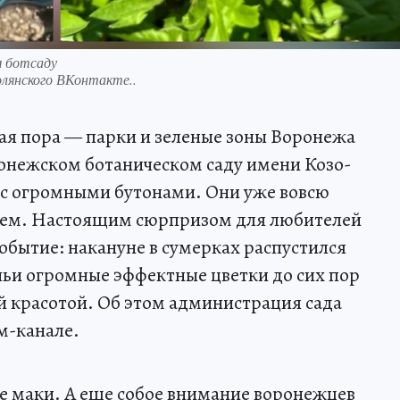
м ботсаду
янского ВКонтакте..
вая пора — парки и зеленые зоны Воронежа
онежском ботаническом саду имени Козо-
 с огромными бутонами. Они уже вовсю
ием. Настоящим сюрпризом для любителей
обытие: накануне в сумерках распустился
 чьи огромные эффектные цветки до сих пор
 красотой. Об этом администрация сада
м-канале.
ые маки. А еще собое внимание воронежцев