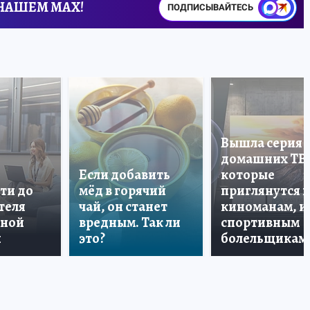
 НАШЕМ MAX!
ПОДПИСЫВАЙТЕСЬ
Вышла серия
домашних ТВ
Если добавить
которые
ти до
мёд в горячий
приглянутся 
теля
чай, он станет
киноманам, и
дной
вредным. Так ли
спортивным
и
это?
болельщикам