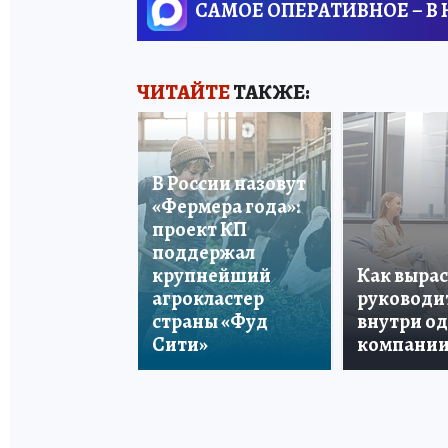
САМОЕ ОПЕРАТИВНОЕ – В
ЧИТАЙТЕ
ТАКЖЕ:
В России назовут
«Фермера года»:
проект КП
поддержал
крупнейший
Как вырас
агрокластер
руководи
страны «Фуд
внутри о
Сити»
компани