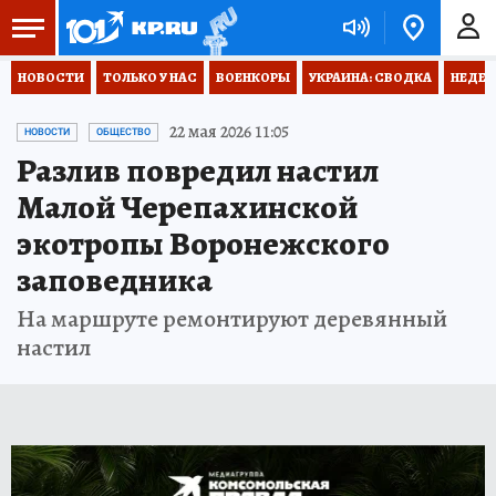
НОВОСТИ
ТОЛЬКО У НАС
ВОЕНКОРЫ
УКРАИНА: СВОДКА
НЕДЕТ
22 мая 2026 11:05
НОВОСТИ
ОБЩЕСТВО
Разлив повредил настил
Малой Черепахинской
экотропы Воронежского
заповедника
На маршруте ремонтируют деревянный
настил