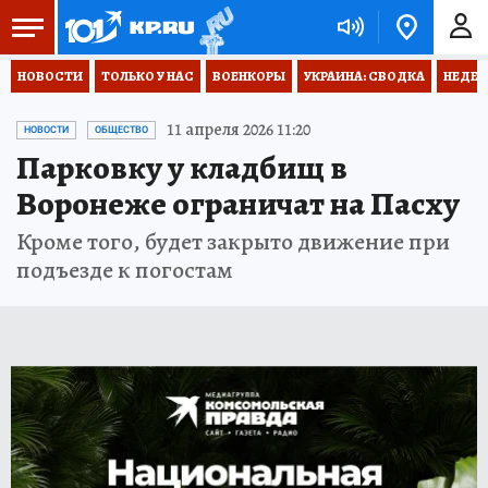
НОВОСТИ
ТОЛЬКО У НАС
ВОЕНКОРЫ
УКРАИНА: СВОДКА
НЕДЕТ
11 апреля 2026 11:20
НОВОСТИ
ОБЩЕСТВО
Парковку у кладбищ в
Воронеже ограничат на Пасху
Кроме того, будет закрыто движение при
подъезде к погостам