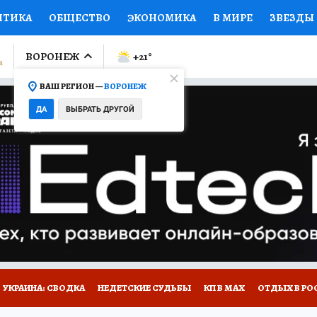
ИТИКА
ОБЩЕСТВО
ЭКОНОМИКА
В МИРЕ
ЗВЕЗДЫ
ЛУМНИСТЫ
ПРОИСШЕСТВИЯ
НАЦИОНАЛЬНЫЕ ПРОЕК
ВОРОНЕЖ
+21
°
ВАШ РЕГИОН —
ВОРОНЕЖ
Ы
ОТКРЫВАЕМ МИР
Я ЗНАЮ
СЕМЬЯ
ЖЕНСКИЕ СЕ
ДА
ВЫБРАТЬ ДРУГОЙ
ПРОМОКОДЫ
СЕРИАЛЫ
СПЕЦПРОЕКТЫ
ДЕФИЦИТ
ВИЗОР
КОЛЛЕКЦИИ
КОНКУРСЫ
РАБОТА У НАС
ГИ
НА САЙТЕ
УКРАИНА: СВОДКА
НЕДЕТСКИЕ СУДЬБЫ
КП В МАХ
ОТДЫХ В РО