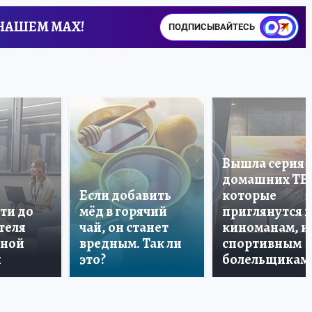
 НАШЕМ MAX!
ПОДПИСЫВАЙТЕСЬ
Вышла серия
домашних ТВ
Если добавить
которые
ти до
мёд в горячий
приглянутся 
теля
чай, он станет
киноманам, и
дной
вредным. Так ли
спортивным
и
это?
болельщикам