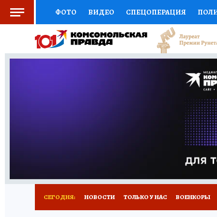
ФОТО
ВИДЕО
СПЕЦОПЕРАЦИЯ
ПОЛ
СОЦПОДДЕРЖКА
НАУКА
СПОРТ
КО
ВЫБОР ЭКСПЕРТОВ
ДОКТОР
ФИНАНС
КНИЖНАЯ ПОЛКА
ПРОГНОЗЫ НА СПОРТ
ПРЕСС-ЦЕНТР
НЕДВИЖИМОСТЬ
ТЕЛЕ
РАДИО КП
РЕКЛАМА
ТЕСТЫ
НОВОЕ 
СЕГОДНЯ:
НОВОСТИ
ТОЛЬКО У НАС
ВОЕНКОРЫ