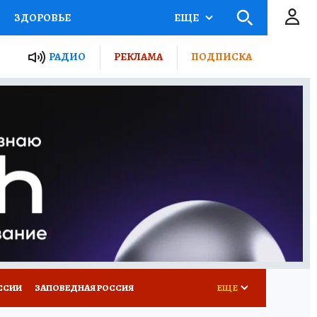
ЗДОРОВЬЕ
ЕЩЕ
ТЫ РОССИИ
РАДИО
РЕКЛАМА
ПОДПИСКА
КРЕТЫ
ПУТЕВОДИТЕЛЬ
 ЖЕЛЕЗА
ТУРИЗМ
Д ПОТРЕБИТЕЛЯ
ВСЕ О КП
ССИИ
ЗАПОВЕДНАЯ РОССИЯ
ЕЩЕ