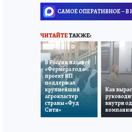
САМОЕ ОПЕРАТИВНОЕ – В
ЧИТАЙТЕ
ТАКЖЕ:
В России назовут
«Фермера года»:
проект КП
поддержал
крупнейший
Как вырас
агрокластер
руководи
страны «Фуд
внутри о
Сити»
компани