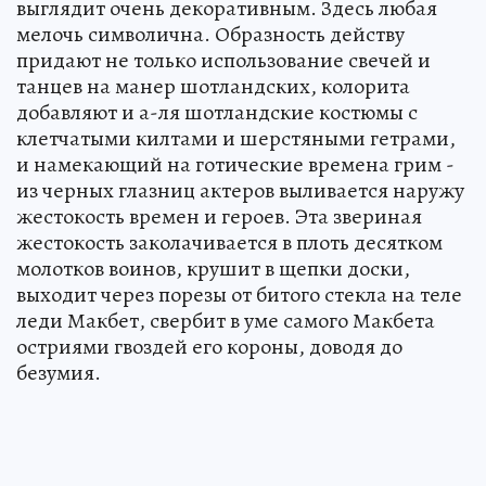
выглядит очень декоративным. Здесь любая
мелочь символична. Образность действу
придают не только использование свечей и
танцев на манер шотландских, колорита
добавляют и а-ля шотландские костюмы с
клетчатыми килтами и шерстяными гетрами,
и намекающий на готические времена грим -
из черных глазниц актеров выливается наружу
жестокость времен и героев. Эта звериная
жестокость заколачивается в плоть десятком
молотков воинов, крушит в щепки доски,
выходит через порезы от битого стекла на теле
леди Макбет, свербит в уме самого Макбета
остриями гвоздей его короны, доводя до
безумия.