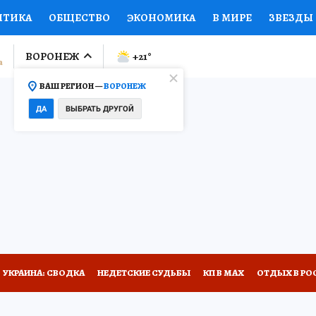
ИТИКА
ОБЩЕСТВО
ЭКОНОМИКА
В МИРЕ
ЗВЕЗДЫ
ЛУМНИСТЫ
ПРОИСШЕСТВИЯ
НАЦИОНАЛЬНЫЕ ПРОЕК
ВОРОНЕЖ
+21
°
ВАШ РЕГИОН —
ВОРОНЕЖ
Ы
ОТКРЫВАЕМ МИР
Я ЗНАЮ
СЕМЬЯ
ЖЕНСКИЕ СЕ
ДА
ВЫБРАТЬ ДРУГОЙ
ПРОМОКОДЫ
СЕРИАЛЫ
СПЕЦПРОЕКТЫ
ДЕФИЦИТ
ВИЗОР
КОЛЛЕКЦИИ
КОНКУРСЫ
РАБОТА У НАС
ГИ
НА САЙТЕ
УКРАИНА: СВОДКА
НЕДЕТСКИЕ СУДЬБЫ
КП В МАХ
ОТДЫХ В РО
А СЕБЕ