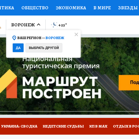
ИТИКА
ОБЩЕСТВО
ЭКОНОМИКА
В МИРЕ
ЗВЕЗДЫ
ЛУМНИСТЫ
ПРОИСШЕСТВИЯ
НАЦИОНАЛЬНЫЕ ПРОЕК
ВОРОНЕЖ
+25
°
ВАШ РЕГИОН —
ВОРОНЕЖ
Ы
ОТКРЫВАЕМ МИР
Я ЗНАЮ
СЕМЬЯ
ЖЕНСКИЕ СЕ
ДА
ВЫБРАТЬ ДРУГОЙ
ПРОМОКОДЫ
СЕРИАЛЫ
СПЕЦПРОЕКТЫ
ДЕФИЦИТ
ВИЗОР
КОЛЛЕКЦИИ
КОНКУРСЫ
РАБОТА У НАС
ГИ
НА САЙТЕ
УКРАИНА: СВОДКА
НЕДЕТСКИЕ СУДЬБЫ
КП В МАХ
ОТДЫХ В РО