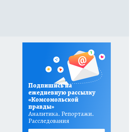
Подпишись на
ежедневную рассылку
«Комсомольской
правды»
Аналитика. Репортажи.
Расследования