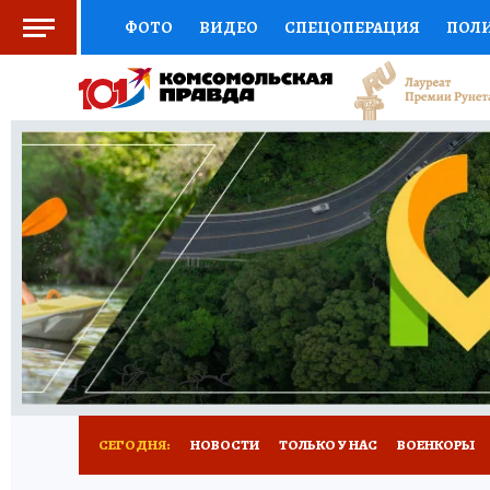
ФОТО
ВИДЕО
СПЕЦОПЕРАЦИЯ
ПОЛ
СОЦПОДДЕРЖКА
НАУКА
СПОРТ
КО
ВЫБОР ЭКСПЕРТОВ
ДОКТОР
ФИНАНС
КНИЖНАЯ ПОЛКА
ПРОГНОЗЫ НА СПОРТ
ПРЕСС-ЦЕНТР
НЕДВИЖИМОСТЬ
ТЕЛЕ
РАДИО КП
РЕКЛАМА
ТЕСТЫ
НОВОЕ 
СЕГОДНЯ:
НОВОСТИ
ТОЛЬКО У НАС
ВОЕНКОРЫ