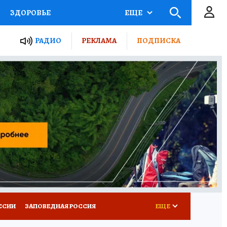
ЗДОРОВЬЕ
ЕЩЕ
ТЫ РОССИИ
РАДИО
РЕКЛАМА
ПОДПИСКА
КРЕТЫ
ПУТЕВОДИТЕЛЬ
 ЖЕЛЕЗА
ТУРИЗМ
Д ПОТРЕБИТЕЛЯ
ВСЕ О КП
ССИИ
ЗАПОВЕДНАЯ РОССИЯ
ЕЩЕ