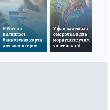
«Я
В России
У фанзы лежала
Ро
появилась
оморочка и две
из
банковская карта
мордушки: учим
и 
для волонтеров
удэгейский!
по