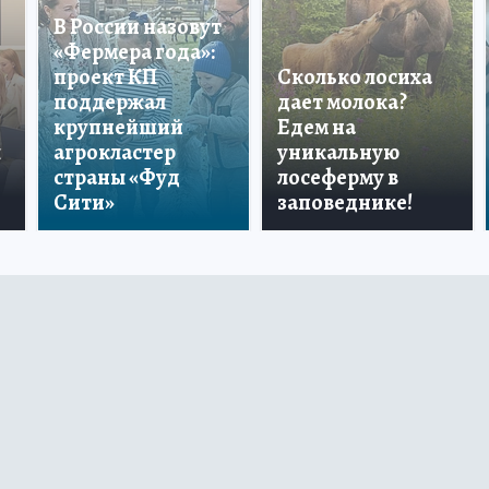
В России назовут
«Фермера года»:
проект КП
Сколько лосиха
поддержал
дает молока?
крупнейший
Едем на
ы
агрокластер
уникальную
страны «Фуд
лосеферму в
Сити»
заповеднике!