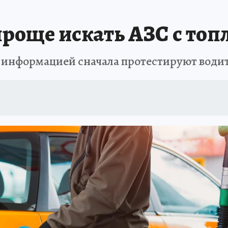
А СЕБЕ
проще искать АЗС с то
 информацией сначала протестируют води