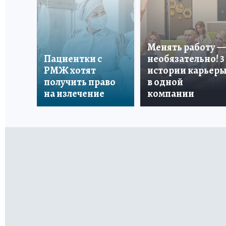
Менять работу —
Пациентки с
необязательно! 3
РМЖ хотят
истории карьер
получить право
в одной
на излечение
компании