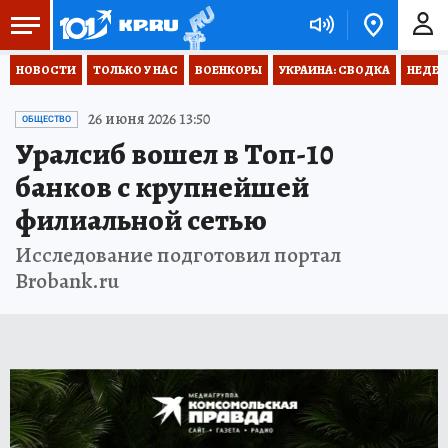
НОВОСТИ
ТОЛЬКО У НАС
ВОЕНКОРЫ
УКРАИНА: СВОДКА
НЕДЕТ
26 июня 2026 13:50
ОБЩЕСТВО
Уралсиб вошел в Топ-10
банков с крупнейшей
филиальной сетью
Исследование подготовил портал
Brobank.ru