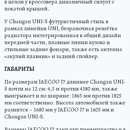
в целом у кроссовера динамичный силуэт с
покатой крышей.
У Changan UNI-S футуристичный стиль в
рамках линейки UNI, безрамочная решётка
радиатора интегрированная в общий дизайн
передней части, плавные линии кузова и
стильные задние фонари, также есть антенна
«акулий плавник» и задний спойлер.
ГАБАРИТЫ
По размерам JAECOO J7 длиннее Changan UNI-
S почти на 12 см: 4,5 м против 4380 мм, также
выигрывает и по ширине: 1865 мм против 1825
мм соответственно. Высота автомобилей также
разнится – 1680 мм у JAECOO J7 и 1605 мм и
Changan UNI-S.
Размеры JAECOO J7 дают ему преимущество и в