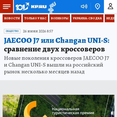
НОВОСТИ
ТОЛЬКО У НАС
ВОЕНКОРЫ
УКРАИНА: СВОДКА
НЕДЕТ
26 июня 2026 8:57
ОБЩЕСТВО
JAECOO J7 или Changan UNI-S:
сравнение двух кроссоверов
Новые поколения кроссоверов JAECOO J7
и Changan UNI-S вышли на российский
рынок несколько месяцев назад