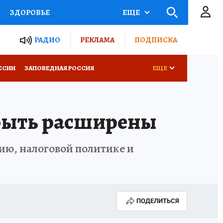
ЗДОРОВЬЕ
ЕЩЕ
ТЫ РОССИИ
РАДИО
РЕКЛАМА
ПОДПИСКА
КРЕТЫ
ПУТЕВОДИТЕЛЬ
ССИИ
ЗАПОВЕДНАЯ РОССИЯ
ЕЩЕ
 ЖЕЛЕЗА
ТУРИЗМ
 быть расширены
Д ПОТРЕБИТЕЛЯ
ВСЕ О КП
ию, налоговой политике и
ПОДЕЛИТЬСЯ