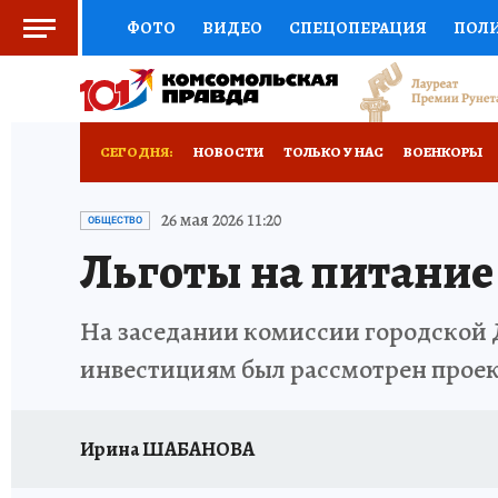
ФОТО
ВИДЕО
СПЕЦОПЕРАЦИЯ
ПОЛ
СОЦПОДДЕРЖКА
НАУКА
СПОРТ
КО
ВЫБОР ЭКСПЕРТОВ
ДОКТОР
ФИНАНС
СЕГОДНЯ:
НОВОСТИ
ТОЛЬКО У НАС
ВОЕНКОРЫ
КНИЖНАЯ ПОЛКА
ПРОГНОЗЫ НА СПОРТ
ПРОИСШЕСТВИЯ
АФИША
ИСПЫТАНО Н
26 мая 2026 11:20
ОБЩЕСТВО
Льготы на питание
ПРЕСС-ЦЕНТР
НЕДВИЖИМОСТЬ
ТЕЛЕ
РАДИО КП
РЕКЛАМА
ТЕСТЫ
НОВОЕ 
На заседании комиссии городской 
инвестициям был рассмотрен прое
Ирина ШАБАНОВА