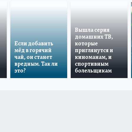
Вышла серия
домашних ТВ,
Если добавить
которые
мёд в горячий
приглянутся и
чай, он станет
киноманам, и
вредным. Так ли
спортивным
это?
болельщикам