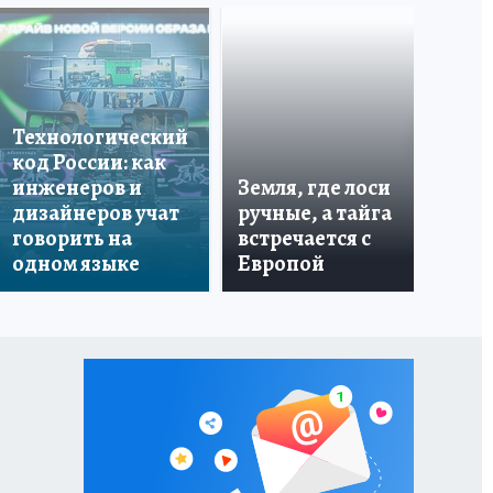
Что
бо
Технологический
со
код России: как
ан
инженеров и
Земля, где лоси
по
дизайнеров учат
ручные, а тайга
ин
говорить на
встречается с
пе
одном языке
Европой
ма