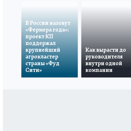
В России назовут
«Фермера года»:
проект КП
поддержал
крупнейший
Как вырасти до
агрокластер
руководителя
страны «Фуд
внутри одной
Сити»
компании