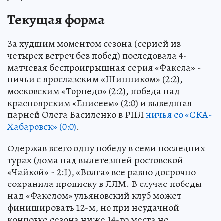
Текущая форма
За худшим моментом сезона (серией из
четырех встреч без побед) последовала 4-
матчевая беспроигрышная серия «Факела» -
ничьи с ярославским «Шинником» (2:2),
московским «Торпедо» (2:2), победа над
красноярским «Енисеем» (2:0) и выведшая
парней Олега Василенко в РПЛ
ничья со «СКА-
Хабаровск» (0:0)
.
Одержав всего одну победу в семи последних
турах (дома над вылетевшей ростовской
«Чайкой» - 2:1), «Волга» все равно досрочно
сохранила прописку в ЛЛМ. В случае победы
над «Факелом» ульяновский клуб может
финишировать 12-м, но при неудачной
концовке сезона ниже 14-го места не