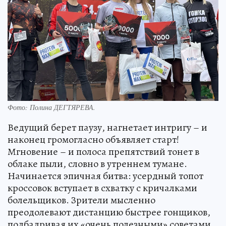
Фото:
Полина ДЕГТЯРЕВА.
Ведущий берет паузу, нагнетает интригу – и
наконец громогласно объявляет старт!
Мгновение – и полоса препятствий тонет в
облаке пыли, словно в утреннем тумане.
Начинается эпичная битва: усердный топот
кроссовок вступает в схватку с кричалками
болельщиков. Зрители мысленно
преодолевают дистанцию быстрее гонщиков,
подбадривая их «очень полезными» советами