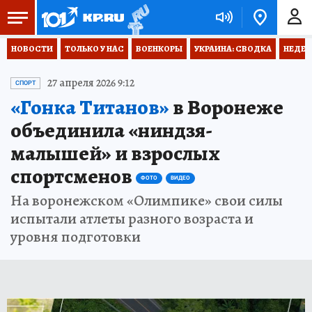
НОВОСТИ
ТОЛЬКО У НАС
ВОЕНКОРЫ
УКРАИНА: СВОДКА
НЕДЕТ
27 апреля 2026 9:12
СПОРТ
«Гонка Титанов»
в Воронеже
объединила «ниндзя-
малышей» и взрослых
спортсменов
ФОТО
ВИДЕО
На воронежском «Олимпике» свои силы
испытали атлеты разного возраста и
уровня подготовки