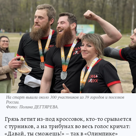
На старт вышли около 300 участников из 39 городов и поселков
России.
Фото:
Полина ДЕГТЯРЕВА.
Грязь летит из-под кроссовок, кто-то срывается
с турников, а на трибунах во весь голос кричат:
«Давай, ты сможешь!» – так в «Олимпике»