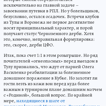
исключительно на главной задаче –
завоевании путевки в РПЛ. Но у болельщиков,
безусловно, остался осадочек. Встречи клубов
из Тулы и Воронежа не первое десятилетие
носят принципиальный характер, и порой
получают статус Черноземного дерби. Хотя
это, конечно, неправильная формулировка:
это, скорее, дерби ЦФО.
Итак, пока счет 1:1 в этом розыгрыше. Но ряд
почитателей «огнеопасных» перед выездом в
Тулу признались, что ждут от парней Олега
Василенко реабилитации за болезненное
домашнее поражение в Кубке. Но захотят ли
гости лезть из кожи вон перед куда более
важным в турнирном плане домашним матчем
с «Родиной», большой вопрос. По крайней
мере,
находящиеся в шаге от