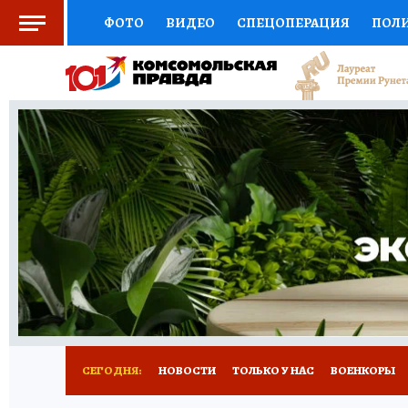
ФОТО
ВИДЕО
СПЕЦОПЕРАЦИЯ
ПОЛ
СОЦПОДДЕРЖКА
НАУКА
СПОРТ
КО
ВЫБОР ЭКСПЕРТОВ
ДОКТОР
ФИНАНС
КНИЖНАЯ ПОЛКА
ПРОГНОЗЫ НА СПОРТ
ПРЕСС-ЦЕНТР
НЕДВИЖИМОСТЬ
ТЕЛЕ
РАДИО КП
РЕКЛАМА
ТЕСТЫ
НОВОЕ 
СЕГОДНЯ:
НОВОСТИ
ТОЛЬКО У НАС
ВОЕНКОРЫ