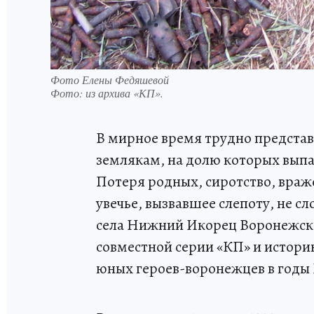
Фото Елены Федяшевой
Фото:
из архива «КП».
В мирное время трудно предста
землякам, на долю которых выпа
Потеря родных, сиротство, враж
увечье, вызвавшее слепоту, не с
села Нижний Икорец Воронежской
совместной серии «КП» и истори
юных героев-воронежцев в годы