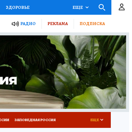
ЗДОРОВЬЕ
ЕЩЕ
ТЫ РОССИИ
РАДИО
РЕКЛАМА
ПОДПИСКА
КРЕТЫ
ПУТЕВОДИТЕЛЬ
 ЖЕЛЕЗА
ТУРИЗМ
Д ПОТРЕБИТЕЛЯ
ВСЕ О КП
ССИИ
ЗАПОВЕДНАЯ РОССИЯ
ЕЩЕ