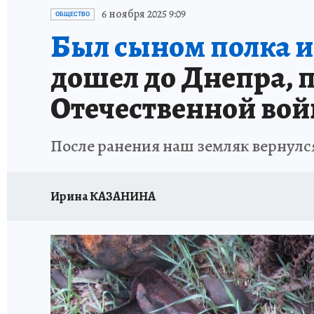
ПРОИСШЕСТВИЯ
АФИША
ИСПЫТАНО Н
6 ноября 2025 9:09
ОБЩЕСТВО
Был сыном полка и о
дошел до Днепра, 
Отечественной во
После ранения наш земляк вернулся
Ирина КАЗАНИНА