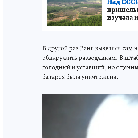
Над СССР
пришельце
изучала 
В другой раз Ваня вызвался сам 
обнаружить разведчикам. В штаб
голодный и уставший, но с ценн
батарея была уничтожена.