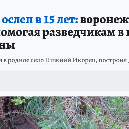
А СЕБЕ
слеп в 15 лет:
воронеж
помогая разведчикам в
йны
 в родное село Нижний Икорец, построил 