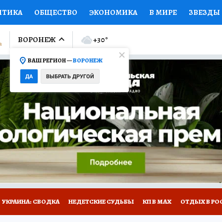
ИТИКА
ОБЩЕСТВО
ЭКОНОМИКА
В МИРЕ
ЗВЕЗДЫ
ЛУМНИСТЫ
ПРОИСШЕСТВИЯ
НАЦИОНАЛЬНЫЕ ПРОЕК
ВОРОНЕЖ
+30
°
ВАШ РЕГИОН —
ВОРОНЕЖ
Ы
ОТКРЫВАЕМ МИР
Я ЗНАЮ
СЕМЬЯ
ЖЕНСКИЕ СЕ
ДА
ВЫБРАТЬ ДРУГОЙ
ПРОМОКОДЫ
СЕРИАЛЫ
СПЕЦПРОЕКТЫ
ДЕФИЦИТ
ВИЗОР
КОЛЛЕКЦИИ
КОНКУРСЫ
РАБОТА У НАС
ГИ
НА САЙТЕ
УКРАИНА: СВОДКА
НЕДЕТСКИЕ СУДЬБЫ
КП В МАХ
ОТДЫХ В РО