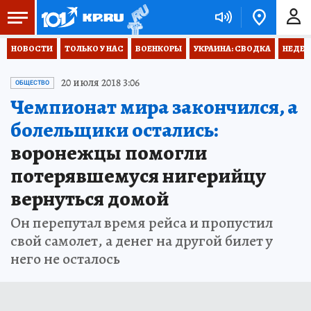
НОВОСТИ
ТОЛЬКО У НАС
ВОЕНКОРЫ
УКРАИНА: СВОДКА
НЕДЕТ
20 июля 2018 3:06
ОБЩЕСТВО
Чемпионат мира закончился, а
болельщики остались:
воронежцы помогли
потерявшемуся нигерийцу
вернуться домой
Он перепутал время рейса и пропустил
свой самолет, а денег на другой билет у
него не осталось