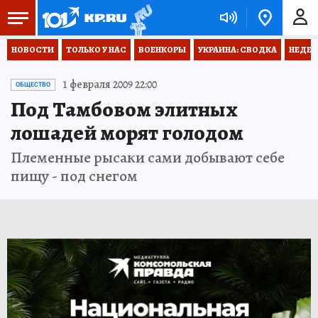
НОВОСТИ
ТОЛЬКО У НАС
ВОЕНКОРЫ
УКРАИНА: СВОДКА
НЕДЕТ
1 февраля 2009 22:00
ОБЩЕСТВО
Под Тамбовом элитных
лошадей морят голодом
Племенные рысаки сами добывают себе
пищу - под снегом