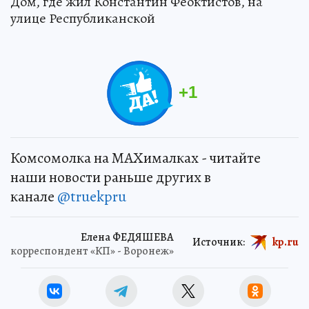
Дом, где жил Константин Феоктистов, на
улице Республиканской
+
1
Комсомолка на MAXималках - читайте
наши новости раньше других в
канале
@truekpru
Елена ФЕДЯШЕВА
Источник:
kp.ru
корреспондент «КП» - Воронеж»