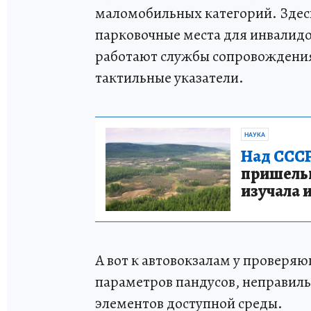
маломобильных категорий. Здес
парковочные места для инвалидо
работают службы сопровождения
тактильные указатели.
НАУКА
Над СССР
пришельце
изучала 
А вот к автовокзалам у проверяю
параметров пандусов, неправил
элементов доступной среды.