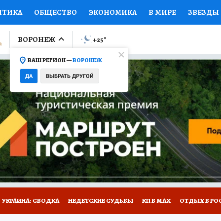
ИТИКА
ОБЩЕСТВО
ЭКОНОМИКА
В МИРЕ
ЗВЕЗДЫ
ЛУМНИСТЫ
ПРОИСШЕСТВИЯ
НАЦИОНАЛЬНЫЕ ПРОЕК
ВОРОНЕЖ
+25
°
ВАШ РЕГИОН —
ВОРОНЕЖ
Ы
ОТКРЫВАЕМ МИР
Я ЗНАЮ
СЕМЬЯ
ЖЕНСКИЕ СЕ
ДА
ВЫБРАТЬ ДРУГОЙ
ПРОМОКОДЫ
СЕРИАЛЫ
СПЕЦПРОЕКТЫ
ДЕФИЦИТ
ВИЗОР
КОЛЛЕКЦИИ
КОНКУРСЫ
РАБОТА У НАС
ГИ
НА САЙТЕ
УКРАИНА: СВОДКА
НЕДЕТСКИЕ СУДЬБЫ
КП В МАХ
ОТДЫХ В РО