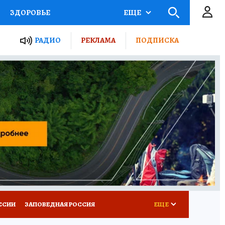
ЗДОРОВЬЕ
ЕЩЕ
ТЫ РОССИИ
РАДИО
РЕКЛАМА
ПОДПИСКА
КРЕТЫ
ПУТЕВОДИТЕЛЬ
 ЖЕЛЕЗА
ТУРИЗМ
Д ПОТРЕБИТЕЛЯ
ВСЕ О КП
ССИИ
ЗАПОВЕДНАЯ РОССИЯ
ЕЩЕ