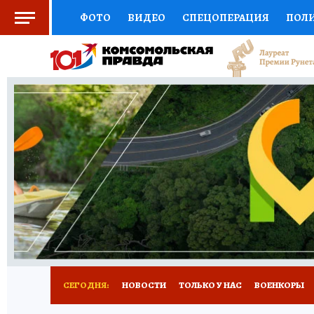
ФОТО
ВИДЕО
СПЕЦОПЕРАЦИЯ
ПОЛ
СОЦПОДДЕРЖКА
НАУКА
СПОРТ
КО
ВЫБОР ЭКСПЕРТОВ
ДОКТОР
ФИНАНС
КНИЖНАЯ ПОЛКА
ПРОГНОЗЫ НА СПОРТ
ПРЕСС-ЦЕНТР
НЕДВИЖИМОСТЬ
ТЕЛЕ
РАДИО КП
РЕКЛАМА
ТЕСТЫ
НОВОЕ 
СЕГОДНЯ:
НОВОСТИ
ТОЛЬКО У НАС
ВОЕНКОРЫ