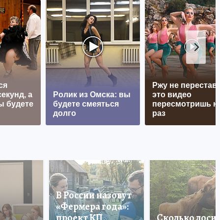
ся
Ржу не перестава
екунд, а
Ролик из Омска: вы
это видео
ы будете
будете смеяться
пересмотришь н
долго
раз
В России назовут
«Фермера года»:
проект КП
Сколько лоси