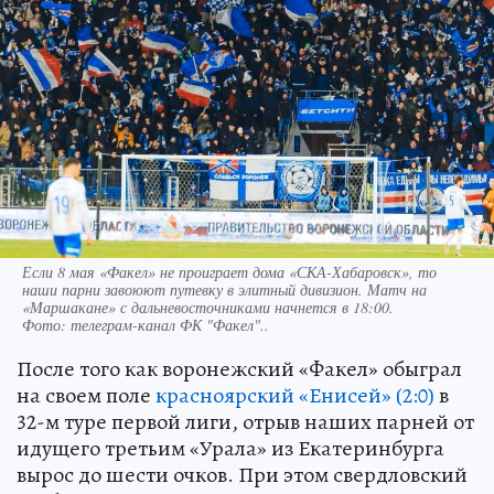
Если 8 мая «Факел» не проиграет дома «СКА-Хабаровск», то
наши парни завоюют путевку в элитный дивизион. Матч на
«Маршакане» с дальневосточниками начнется в 18:00.
Фото:
телеграм-канал ФК "Факел"..
После того как воронежский «Факел» обыграл
на своем поле
красноярский «Енисей» (2:0)
в
32-м туре первой лиги, отрыв наших парней от
идущего третьим «Урала» из Екатеринбурга
вырос до шести очков. При этом свердловский