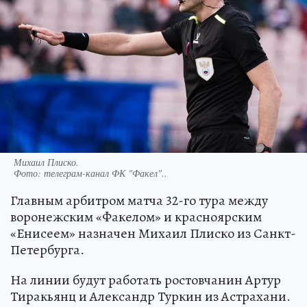
Михаил Плиско.
Фото:
телеграм-канал ФК "Факел"..
Главным арбитром матча 32-го тура между
воронежским «Факелом» и красноярским
«Енисеем» назначен Михаил Плиско из Санкт-
Петербурга.
На линии будут работать ростовчанин Артур
Тиракьянц и Александр Туркин из Астрахани.