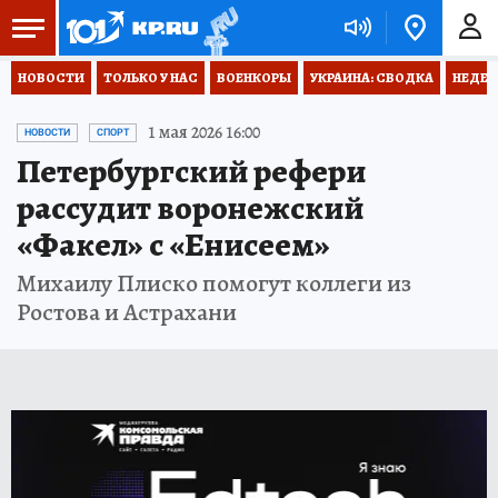
НОВОСТИ
ТОЛЬКО У НАС
ВОЕНКОРЫ
УКРАИНА: СВОДКА
НЕДЕТ
1 мая 2026 16:00
НОВОСТИ
СПОРТ
Петербургский рефери
рассудит воронежский
«Факел» с «Енисеем»
Михаилу Плиско помогут коллеги из
Ростова и Астрахани