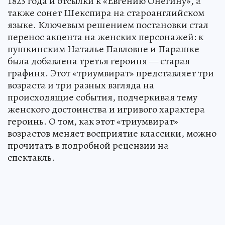
1823 года и отсылки к «Евгению Онегину», а
также сонет Шекспира на староанглийском
языке. Ключевым решением постановки стал
перенос акцента на женских персонажей: к
пушкинским Наталье Павловне и Парашке
была добавлена третья героиня — старая
графиня. Этот «триумвират» представляет три
возраста и три разных взгляда на
происходящие события, подчеркивая тему
женского достоинства и игривого характера
героинь. О том, как этот «триумвират»
возрастов меняет восприятие классики, можно
прочитать в подробной рецензии на
спектакль.