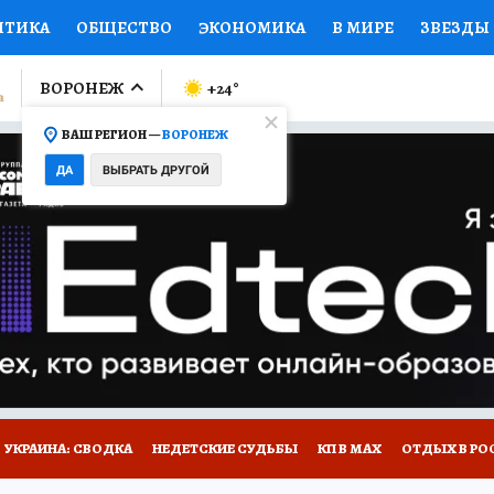
ИТИКА
ОБЩЕСТВО
ЭКОНОМИКА
В МИРЕ
ЗВЕЗДЫ
ЛУМНИСТЫ
ПРОИСШЕСТВИЯ
НАЦИОНАЛЬНЫЕ ПРОЕК
ВОРОНЕЖ
+24
°
ВАШ РЕГИОН —
ВОРОНЕЖ
Ы
ОТКРЫВАЕМ МИР
Я ЗНАЮ
СЕМЬЯ
ЖЕНСКИЕ СЕ
ДА
ВЫБРАТЬ ДРУГОЙ
ПРОМОКОДЫ
СЕРИАЛЫ
СПЕЦПРОЕКТЫ
ДЕФИЦИТ
ВИЗОР
КОЛЛЕКЦИИ
КОНКУРСЫ
РАБОТА У НАС
ГИ
НА САЙТЕ
УКРАИНА: СВОДКА
НЕДЕТСКИЕ СУДЬБЫ
КП В МАХ
ОТДЫХ В РО