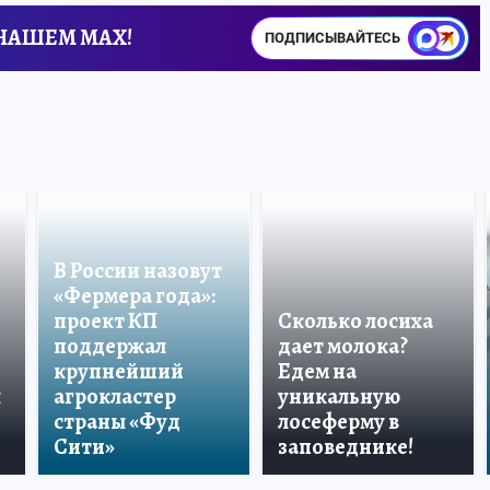
 НАШЕМ MAX!
ПОДПИСЫВАЙТЕСЬ
В России назовут
«Фермера года»:
проект КП
Сколько лосиха
поддержал
дает молока?
крупнейший
Едем на
ы
агрокластер
уникальную
страны «Фуд
лосеферму в
Сити»
заповеднике!