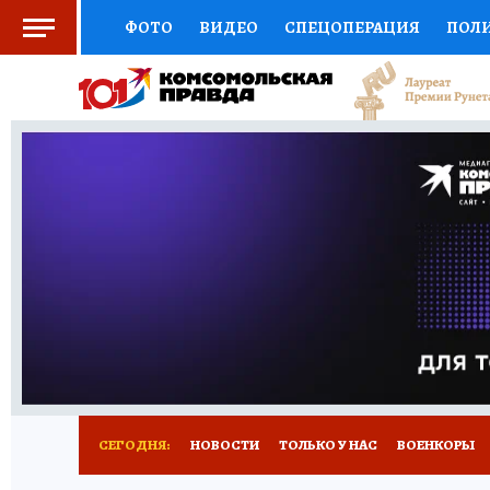
ФОТО
ВИДЕО
СПЕЦОПЕРАЦИЯ
ПОЛ
СОЦПОДДЕРЖКА
НАУКА
СПОРТ
КО
ВЫБОР ЭКСПЕРТОВ
ДОКТОР
ФИНАНС
КНИЖНАЯ ПОЛКА
ПРОГНОЗЫ НА СПОРТ
ПРЕСС-ЦЕНТР
НЕДВИЖИМОСТЬ
ТЕЛЕ
РАДИО КП
РЕКЛАМА
ТЕСТЫ
НОВОЕ 
СЕГОДНЯ:
НОВОСТИ
ТОЛЬКО У НАС
ВОЕНКОРЫ