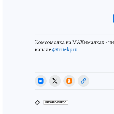
Комсомолка на MAXималках - чи
канале
@truekpru
БИЗНЕС-ПРЕСС