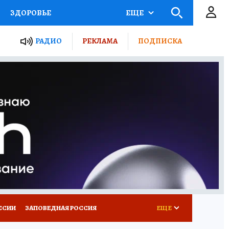
ЗДОРОВЬЕ
ЕЩЕ
ТЫ РОССИИ
РАДИО
РЕКЛАМА
ПОДПИСКА
КРЕТЫ
ПУТЕВОДИТЕЛЬ
 ЖЕЛЕЗА
ТУРИЗМ
Д ПОТРЕБИТЕЛЯ
ВСЕ О КП
ССИИ
ЗАПОВЕДНАЯ РОССИЯ
ЕЩЕ