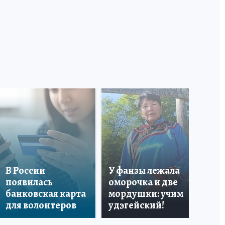
«Я
В России
У фанзы лежала
Ро
появилась
оморочка и две
из
банковская карта
мордушки: учим
и 
для волонтеров
удэгейский!
по