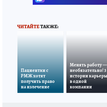
ЧИТАЙТЕ
ТАКЖЕ:
Менять работу —
Пациентки с
необязательно! 3
РМЖ хотят
истории карьер
получить право
в одной
на излечение
компании