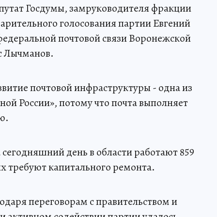
епутат Госдумы, замруководителя фракции
варительного голосования партии Евгений
 федеральной почтовой связи Воронежской
с Лычманов.
звитие почтовой инфраструктуры - одна из
ой России», потому что почта выполняет
ю.
 сегодняшний день в области работают 859
их требуют капитального ремонта.
годаря переговорам с правительством и
и активном содействии партии удалось