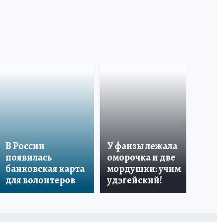
«Я
В России
У фанзы лежала
Ро
появилась
оморочка и две
из
банковская карта
мордушки: учим
и 
для волонтеров
удэгейский!
по