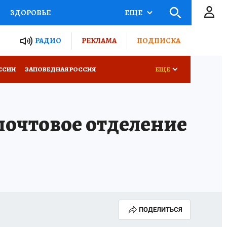
ЗДОРОВЬЕ
ЕЩЕ
ТЫ РОССИИ
РАДИО
РЕКЛАМА
ПОДПИСКА
КРЕТЫ
ПУТЕВОДИТЕЛЬ
ССИИ
ЗАПОВЕДНАЯ РОССИЯ
ЕЩЕ
 ЖЕЛЕЗА
ТУРИЗМ
почтовое отделение
Д ПОТРЕБИТЕЛЯ
ВСЕ О КП
ПОДЕЛИТЬСЯ