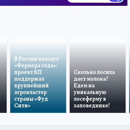
В России назовут
«Фермера года»:
проект КП
Сколько лосиха
поддержал
дает молока?
крупнейший
Едем на
ы
агрокластер
уникальную
страны «Фуд
лосеферму в
Сити»
заповеднике!