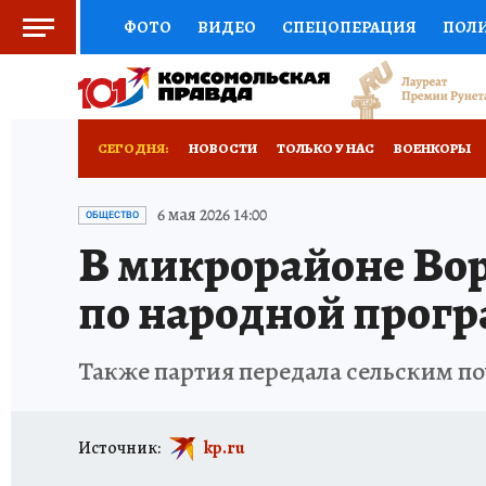
ФОТО
ВИДЕО
СПЕЦОПЕРАЦИЯ
ПОЛ
СОЦПОДДЕРЖКА
НАУКА
СПОРТ
КО
ВЫБОР ЭКСПЕРТОВ
ДОКТОР
ФИНАНС
СЕГОДНЯ:
НОВОСТИ
ТОЛЬКО У НАС
ВОЕНКОРЫ
КНИЖНАЯ ПОЛКА
ПРОГНОЗЫ НА СПОРТ
ПРОИСШЕСТВИЯ
АФИША
ИСПЫТАНО Н
6 мая 2026 14:00
ОБЩЕСТВО
В микрорайоне Вор
ПРЕСС-ЦЕНТР
НЕДВИЖИМОСТЬ
ТЕЛЕ
по народной прогр
РАДИО КП
РЕКЛАМА
ТЕСТЫ
НОВОЕ 
Также партия передала сельским п
Источник:
kp.ru